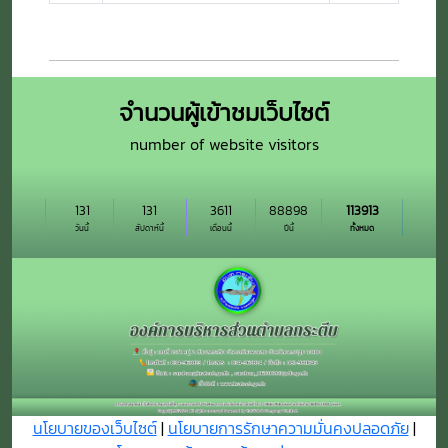
จำนวนผู้เข้าชมเว็บไซต์
number of website visitors
131
131
3611
88898
113913
วันนี้
สัปดาห์นี้
เดือนนี้
ปีนี้
ทั้งหมด
นโยบายของเว็บไซต์
|
นโยบายการรักษาความมั่นคงปลอดภัย
|